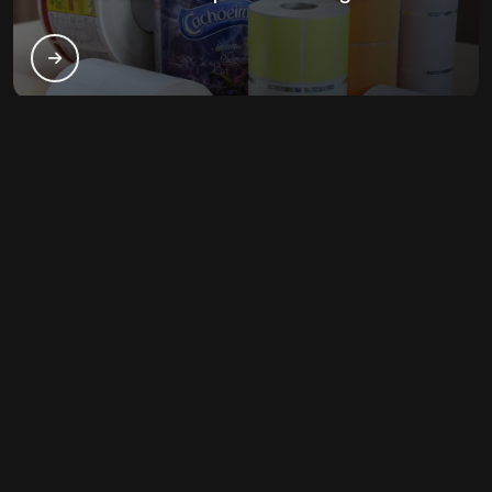
Principais cidades e regiões do Brasil
onde a São luís etiquetas atende
Rótulos farmacêuticos:
CE
MA
PI
Fortaleza
Caucaia
Juazeiro do Norte
Maracanaú
Sobral
Itapipoca
Crato
Maranguape