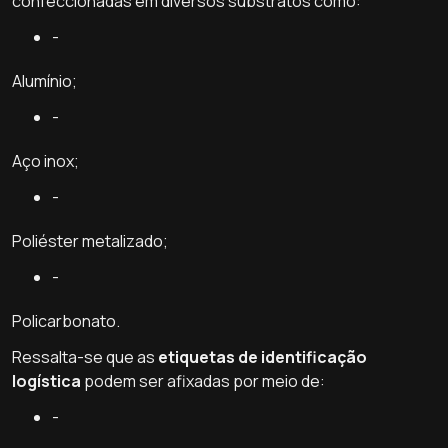
confeccionadas em diversos substratos como:
-
Alumínio;
-
Aço inox;
-
Poliéster metalizado;
-
Policarbonato.
Ressalta-se que as
etiquetas de identificação
logística
podem ser afixadas por meio de:
-