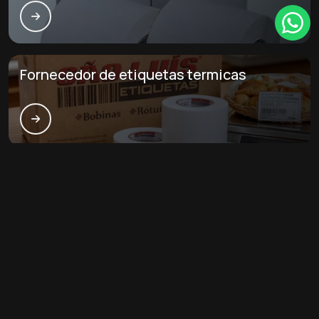
Fornecedor de etiquetas termicas
Principais cidades e regiões do Brasil
onde a São luís etiquetas atende
Etiquetas de identificação logística:
CE
MA
PI
Fortaleza
Caucaia