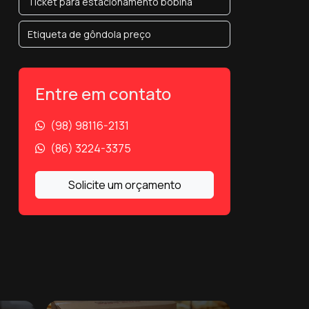
Ticket para estacionamento bobina
Etiqueta de gôndola preço
Etiqueta de preço promocional
Entre em contato
Etiquetas promocionais
(98) 98116-2131
Indústria de etiquetas adesivas
(86) 3224-3375
Rótulos para empresas
Solicite um orçamento
Bobina adesiva
Bobina auto adesiva
Bobina de etiqueta para impressora
térmica
Bobina de rótulo