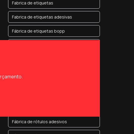
Fabrica de etiquetas
Fabrica de etiquetas adesivas
Fábrica de etiquetas bopp
Fábrica de etiquetas e rótulos
Fábrica de etiquetas para alimentos
Fábrica de etiquetas para balanças
 orçamento.
Fábrica de etiquetas para código de
barras
Fábrica de rótulos
Fábrica de rótulos adesivos