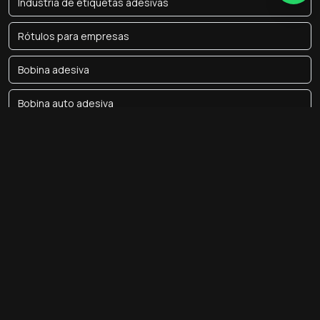
Indústria de etiquetas adesivas
Rótulos para empresas
Bobina adesiva
Bobina auto adesiva
Bobina de etiqueta para impressora térmica
Bobina de rótulo
Bobina etiqueta termica
Bobina etiquetas balanca
Bobina para impressora de etiquetas
Bobina termica para relogio de ponto