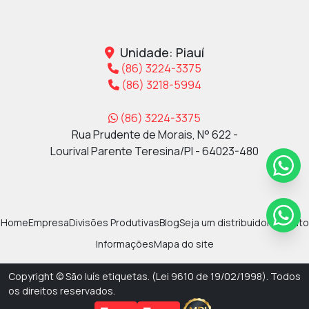
Unidade: Piauí
(86) 3224-3375
(86) 3218-5994
(86) 3224-3375
Rua Prudente de Morais, N° 622 -
Lourival Parente Teresina/PI - 64023-480
Home
Empresa
Divisões Produtivas
Blog
Seja um distribuidor
Contato
Informações
Mapa do site
Copyright © São luís etiquetas. (Lei 9610 de 19/02/1998). Todos
os direitos reservados.