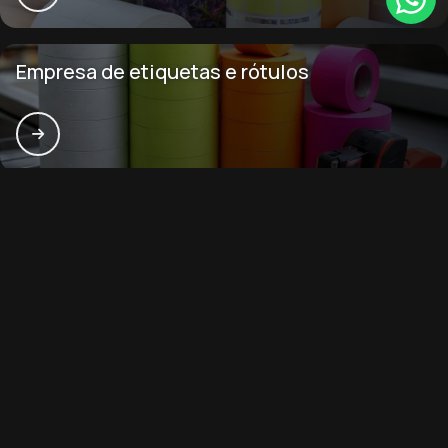
Empresa de etiquetas e rótulos
Principais cidades e regiões do Brasil
onde a São luís etiquetas atende
Fábrica de rótulos e etiquetas:
CE
MA
PI
Fortaleza
Caucaia
Juazeiro do Norte
Maracanaú